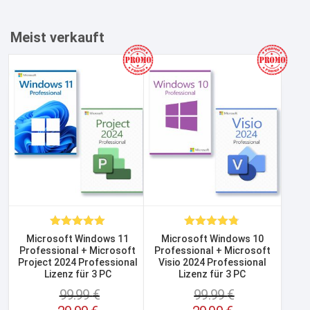
Meist verkauft
Bewertet
Bewertet
Microsoft Windows 11
Microsoft Windows 10
mit
5.00
mit
4.75
Professional + Microsoft
Professional + Microsoft
von 5
von 5
Project 2024 Professional
Visio 2024 Professional
Lizenz für 3 PC
Lizenz für 3 PC
99.99
€
99.99
€
Ursprünglicher
Ursprünglicher