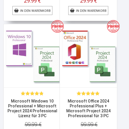
29.99
€
29.99
€
Preis
Preis
Aktueller
Aktueller
war:
war:
IN DEN WARENKORB
Preis
IN DEN WARENKORB
Preis
99.99 €
99.99 €
ist:
ist:
29.99 €.
29.99 €.
Bewertet
Bewertet
Microsoft Windows 10
Microsoft Office 2024
mit
4.75
mit
5.00
Professional + Microsoft
Professional Plus +
von 5
von 5
Project 2024 Professional
Microsoft Project 2024
Lizenz für 3 PC
Professional für 3 PC
99.99
€
99.99
€