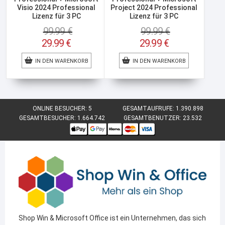
von 5
von 5
Visio 2024 Professional
Project 2024 Professional
Lizenz für 3 PC
Lizenz für 3 PC
99.99
€
99.99
€
Ursprünglicher
Ursprünglicher
29.99
€
29.99
€
Preis
Preis
Aktueller
Aktueller
war:
war:
IN DEN WARENKORB
Preis
IN DEN WARENKORB
Preis
99.99 €
99.99 €
ist:
ist:
29.99 €.
29.99 €.
ONLINE BESUCHER:
5
GESAMTAUFRUFE:
1.390.898
GESAMTBESUCHER:
1.664.742
GESAMTBENUTZER:
23.532
Shop Win & Microsoft Office ist ein Unternehmen, das sich