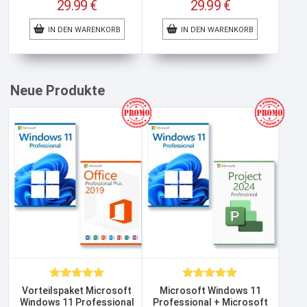
Ursprünglicher
Ursprünglicher
29.99
€
29.99
€
Preis
Preis
Aktueller
Aktueller
war:
war:
IN DEN WARENKORB
Preis
IN DEN WARENKORB
Preis
99.99 €
99.99 €
ist:
ist:
29.99 €.
29.99 €.
Neue Produkte
Bewertet
Bewertet
Vorteilspaket Microsoft
Microsoft Windows 11
mit
4.98
mit
5.00
Windows 11 Professional
Professional + Microsoft